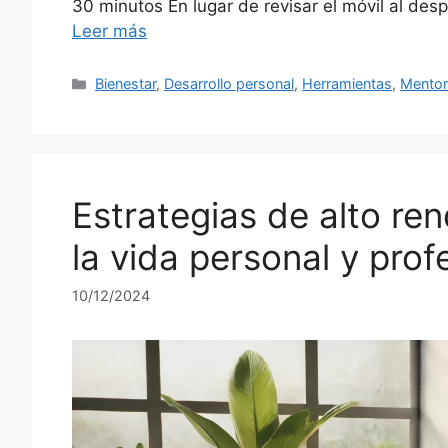
30 minutos En lugar de revisar el móvil al des
Leer más
Categories
Bienestar
,
Desarrollo personal
,
Herramientas
,
Mentor
Estrategias de alto ren
la vida personal y prof
10/12/2024