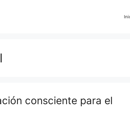
Ini
l
ación consciente para el