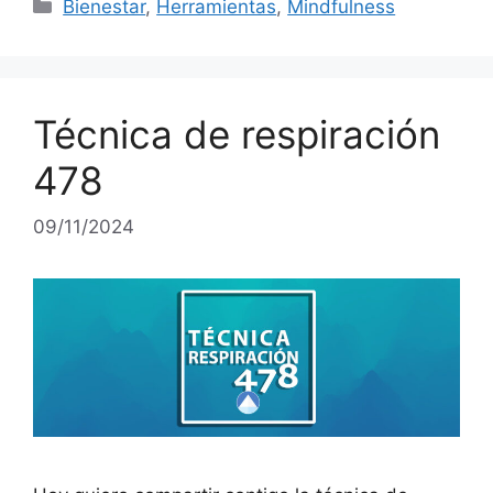
Categories
Bienestar
,
Herramientas
,
Mindfulness
Técnica de respiración
478
09/11/2024