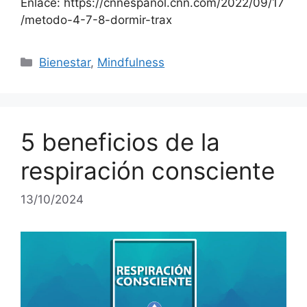
Enlace: https://cnnespanol.cnn.com/2022/09/17
/metodo-4-7-8-dormir-trax
Categories
Bienestar
,
Mindfulness
5 beneficios de la
respiración consciente
13/10/2024